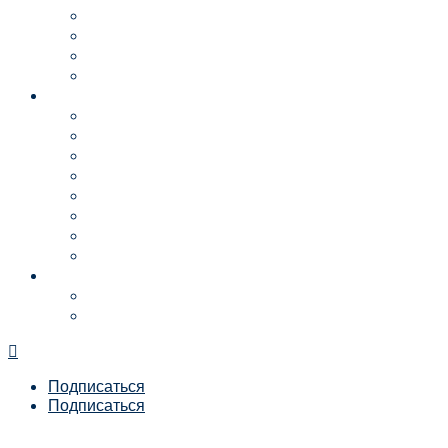
КОНКУРСЫ
ИНТУРМАРКЕТ
ДОКУМЕНТЫ
ДОПОЛНИТЕЛЬНЫЕ ВОЗМОЖНОСТИ
МЕДИА-ЦЕНТР
ПРЕСС-РЕЛИЗ
ПРИВЕТСТВИЯ
ФОТОГАЛЕРЕЯ
ВИДЕО
БАННЕРЫ
НОВОСТИ
НОВОСТИ 2021-2024
СОТРУДНИЧЕСТВО И АККРЕДИТАЦИЯ СМИ
КОНТАКТЫ
ОРГАНИЗАТОРЫ
РЕКВИЗИТЫ

Подписаться
Подписаться
МЕНЮ