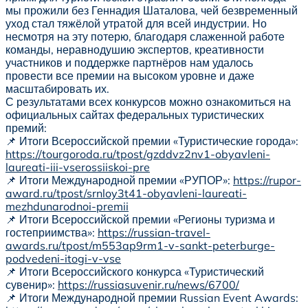
мы прожили без Геннадия Шаталова, чей безвременный
уход стал тяжёлой утратой для всей индустрии. Но
несмотря на эту потерю, благодаря слаженной работе
команды, неравнодушию экспертов, креативности
участников и поддержке партнёров нам удалось
провести все премии на высоком уровне и даже
масштабировать их.
С результатами всех конкурсов можно ознакомиться на
официальных сайтах федеральных туристических
премий:
📌 Итоги Всероссийской премии «Туристические города»:
https://tourgoroda.ru/tpost/gzddvz2nv1-obyavleni-
laureati-iii-vserossiiskoi-pre
📌 Итоги Международной премии «РУПОР»:
https://rupor-
award.ru/tpost/srnloy3t41-obyavleni-laureati-
mezhdunarodnoi-premii
📌 Итоги Всероссийской премии «Регионы туризма и
гостеприимства»:
https://russian-travel-
awards.ru/tpost/m553ap9rm1-v-sankt-peterburge-
podvedeni-itogi-v-vse
📌 Итоги Всероссийского конкурса «Туристический
сувенир»:
https://russiasuvenir.ru/news/6700/
📌 Итоги Международной премии Russian Event Awards: