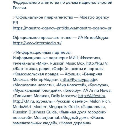
Федерального агентства по делам национальностей
России.
✅Официальное пиар-агентство — Maestro agency
PR
https://maestro-agency-pr.tilda.ws/maestro-agency-pr
Официальное пресс-агентство — ИА ИнтерМедиа
https://www.intermedia.ru/
✅Информационные партнеры:
Информационные партнеры: МИЦ «Известия»,
телеканалы «Мир», Russian Music Box,
http://Ru.TV
,
«Жар-птица», радио «Орфей», газеты и порталы
«Комсомольская правда — Афиша», «Вечерняя
Москва», «ИнтерМедиа», «
http://Культура.рф
»,
«Московские новости», «Мир новостей», «Культура»,
«Музыкальный Клондайк», «Клео.ру», ИА Anna News,
«Типичная Москва», Daily Moscow,
http://Allfest.ru
,
http://KM.ru
, журналы «Русский ювелир», Melon Rich,
Moda&Art, Modern Megapolis Guide, «Параллель»,
Russian Business Guide, «Львиная доля городских
новостей», Masterjournal, «Модный дом», «Жизнь
замечательных людей», «Новая деревня»