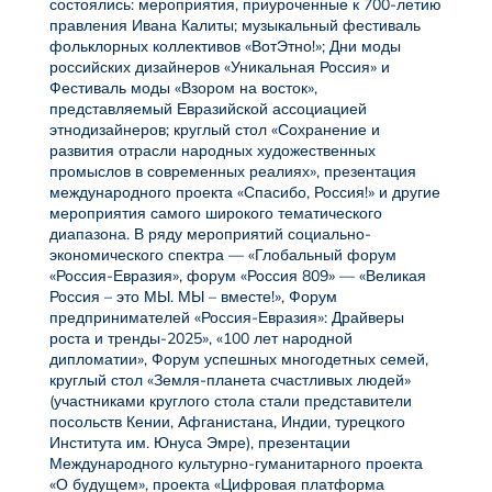
состоялись: мероприятия, приуроченные к 700-летию
правления Ивана Калиты; музыкальный фестиваль
фольклорных коллективов «ВотЭтно!»; Дни моды
российских дизайнеров «Уникальная Россия» и
Фестиваль моды «Взором на восток»,
представляемый Евразийской ассоциацией
этнодизайнеров; круглый стол «Сохранение и
развития отрасли народных художественных
промыслов в современных реалиях», презентация
международного проекта «Спасибо, Россия!» и другие
мероприятия самого широкого тематического
диапазона. В ряду мероприятий социально-
экономического спектра — «Глобальный форум
«Россия-Евразия», форум «Россия 809» — «Великая
Россия – это МЫ. МЫ – вместе!», Форум
предпринимателей «Россия-Евразия»: Драйверы
роста и тренды-2025», «100 лет народной
дипломатии», Форум успешных многодетных семей,
круглый стол «Земля-планета счастливых людей»
(участниками круглого стола стали представители
посольств Кении, Афганистана, Индии, турецкого
Института им. Юнуса Эмре), презентации
Международного культурно-гуманитарного проекта
«О будущем», проекта «Цифровая платформа