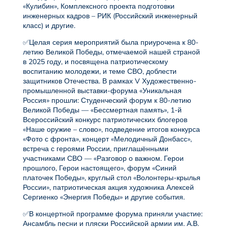
«Кулибин», Комплексного проекта подготовки
инженерных кадров – РИК (Российский инженерный
класс) и другие.
✅Целая серия мероприятий была приурочена к 80-
летию Великой Победы, отмечаемой нашей страной
в 2025 году, и посвящена патриотическому
воспитанию молодежи, и теме СВО, доблести
защитников Отечества. В рамках V Художественно-
промышленной выставки-форума «Уникальная
Россия» прошли: Студенческий форум к 80-летию
Великой Победы — «Бессмертная память», 1-й
Всероссийский конкурс патриотических блогеров
«Наше оружие – слово», подведение итогов конкурса
«Фото с фронта», концерт «Мелодичный Донбасс»,
встреча с героями России, приглашёнными
участниками СВО — «Разговор о важном. Герои
прошлого, Герои настоящего», форум «Синий
платочек Победы», круглый стол «Волонтеры-крылья
России», патриотическая акция художника Алексей
Сергиенко «Энергия Победы» и другие события.
✅В концертной программе форума приняли участие:
Ансамбль песни и пляски Российской армии им. А.В.