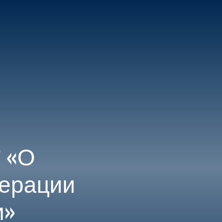
МЕНЮ
ЕНТР
2 «О
дерации
и»