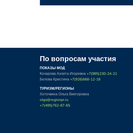
По вопросам участия
ПОКАЗЫ МОД
Кочарова Аэлита Игоревна
+7(985)230-24-21
Белова Кристина
+7(926)668-12-18
ТУРИЗМ/РЕГИОНЫ
:
Хоточкина Ольга Викторовна
olga@regionpr.ru
+7(495)762-87-65