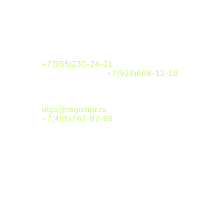
По вопросам участия
ПОКАЗЫ МОД
Кочарова Аэлита Игоревна
+7(985)230-24-21
Белова Кристина
+7(926)668-12-18
ТУРИЗМ/РЕГИОНЫ
:
Хоточкина Ольга Викторовна
olga@regionpr.ru
+7(495)762-87-65
По вопросам сотрудничества
БОГОМОЛОВ ВАЛЕРИЙ
АЛЕКСАНДРОВИЧ