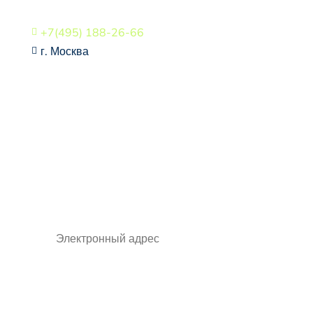
+7(495) 188-26-66

г. Москва

СВЯЗАТЬСЯ
Будьте в курсе всех
событий, подпишитесь на
рассылку
🠒