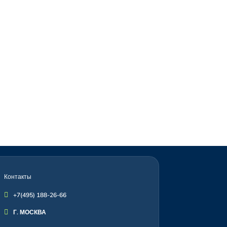
Контакты

+7(495) 188-26-66

Г. МОСКВА