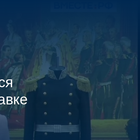
МЕНЮ
ЕНТР
ся
авке