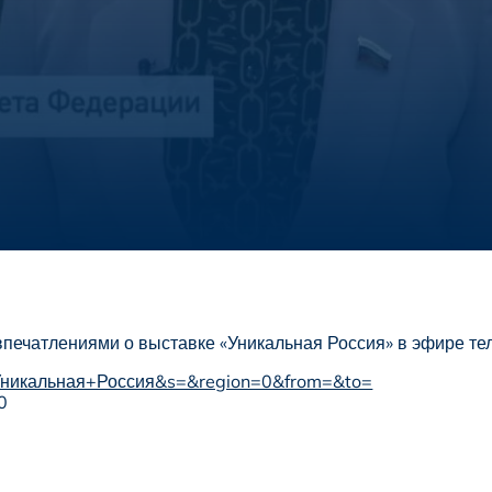
печатлениями о выставке «Уникальная Россия» в эфире те
?q=Уникальная+Россия&s=&region=0&from=&to=
0