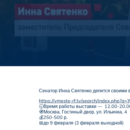
Сенатор Инна Святенко делится своими в
https://vmeste-rf.tv/search/index.php
🕤Время работы выставки — 12.00-20.0
🧭Москва, Гостиный двор, ул. Ильинка, 4
💰250-500 р.
📅до 9 февраля (3 февраля выходной)