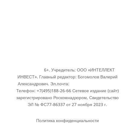
® Уникальная Россия. Зарегистрированный товарный
знак. © 2020 — ООО «ИНТЕЛЛЕКТ ИНВЕСТ». © 2023
— ФОНД «УНИКАЛЬНАЯ СТРАНА» Все права
защищены.
6+. Учредитель: ООО «ИНТЕЛЛЕКТ
ИНВЕСТ». Главный редактор: Богомолов Валерий
Александрович. Эл.почта:
expo@uniquerussia.ru
Телефон: +7(495)188-26-66
Сетевое издание (сайт)
зарегистрировано Роскомнадзором, Свидетельство
ЭЛ № ФС77-86337 от 27 ноября 2023 г.
Политика конфиденциальности