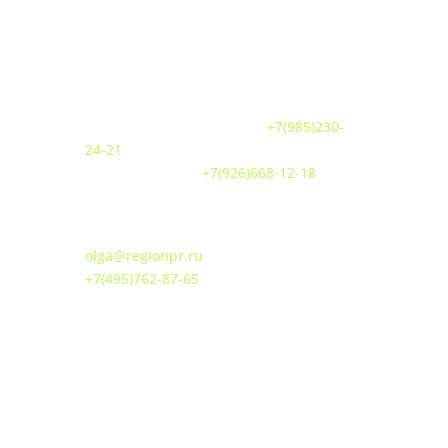
По вопросам участия
ПОКАЗЫ МОД
Кочарова Аэлита Игоревна
+7(985)230-
24-21
Белова Кристина
+7(926)668-12-18
ТУРИЗМ/РЕГИОНЫ
:
Хоточкина Ольга Викторовна
olga@regionpr.ru
+7(495)762-87-65
По вопросам сотрудничества