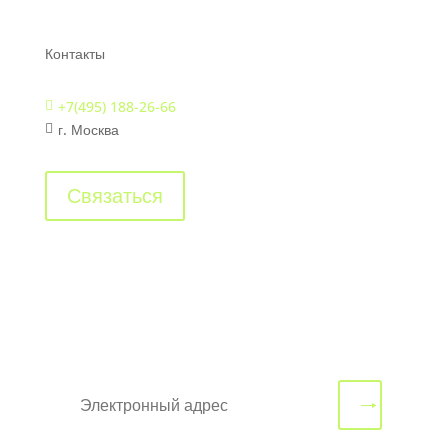
Контакты
+7(495) 188-26-66

г. Москва

Связаться
Будьте в курсе всех
событий, подпишитесь на
рассылку
🠒