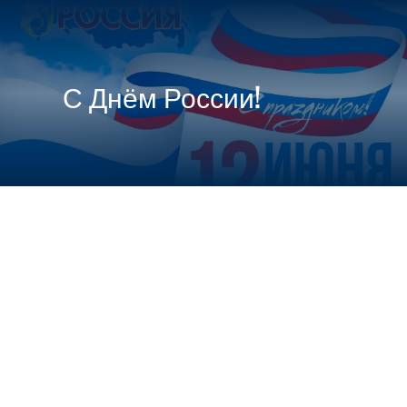

МЕНЮ
С Днём России!