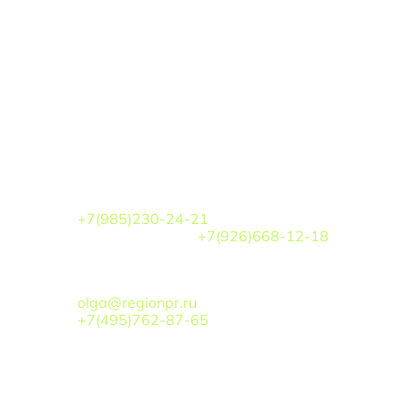
По вопросам участия
ПОКАЗЫ МОД
Кочарова Аэлита Игоревна
+7(985)230-24-21
Белова Кристина
+7(926)668-12-18
ТУРИЗМ/РЕГИОНЫ
:
Хоточкина Ольга Викторовна
olga@regionpr.ru
+7(495)762-87-65