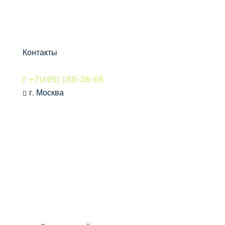
Контакты
+7(495) 188-26-66

г. Москва

СВЯЗАТЬСЯ
Будьте в курсе всех
событий, подпишитесь на
рассылку
🠒