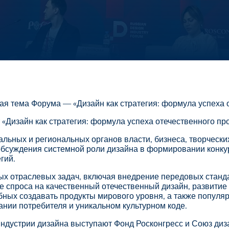
ная тема Форума — «Дизайн как стратегия: формула успеха 
 «Дизайн как стратегия: формула успеха отечественного про
ьных и региональных органов власти, бизнеса, творчески
обсуждения системной роли дизайна в формировании конк
гий.
х отраслевых задач, включая внедрение передовых станд
е спроса на качественный отечественный дизайн, развити
бных создавать продукты мирового уровня, а также популя
нии потребителя и уникальном культурном коде.
индустрии дизайна выступают Фонд Росконгресс и Союз ди