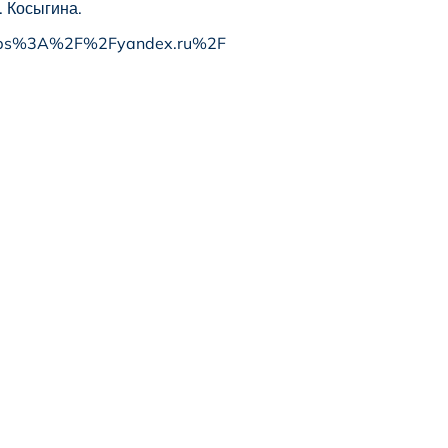
. Косыгина.
er=https%3A%2F%2Fyandex.ru%2F