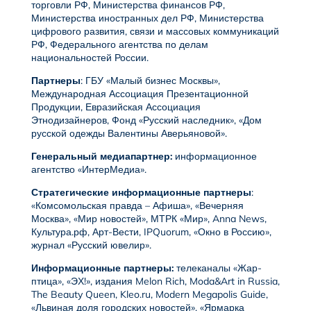
торговли РФ, Министерства финансов РФ,
Министерства иностранных дел РФ, Министерства
цифрового развития, связи и массовых коммуникаций
РФ, Федерального агентства по делам
национальностей России.
Партнеры
: ГБУ «Малый бизнес Москвы»,
Международная Ассоциация Презентационной
Продукции, Евразийская Ассоциация
Этнодизайнеров, Фонд «Русский наследник», «Дом
русской одежды Валентины Аверьяновой».
Генеральный медиапартнер:
информационное
агентство «ИнтерМедиа».
Стратегические информационные партнеры
:
«Комсомольская правда – Афиша», «Вечерняя
Москва», «Мир новостей», МТРК «Мир», Anna News,
Культура.рф, Арт-Вести, IPQuorum, «Окно в Россию»,
журнал «Русский ювелир».
Информационные партнеры:
телеканалы «Жар-
птица», «ЭХ!», издания Melon Rich, Moda&Art in Russia,
The Beauty Queen, Kleo.ru, Modern Megapolis Guide,
«Львиная доля городских новостей», «Ярмарка