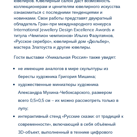
ювелиров. Ювелирный салон даст возможность
коллекционерам и ценителям ювелирного искусства
ознакомиться с последними тенденциями и
новинками. Свои работы представят двукратный
обладатель Гран-при международного конкурса
International Jewellery Design Excellence Awards и
титула «Чемпион чемпионов» Ильгиз Фазулзянов,
«Русское серебро», ювелирный дом «Дюльбер»,
мастера Златоуста и другие ювелиры.
Гости выставки «Уникальная Россия» также увидят:
не имеющие аналогов в мире скульптуры из
бересты художника Григория Мишина;
художественные миниатюры художника
Александра Мухина-Чебоксарского, размером
всего 0,5×0,5 см – их можно рассмотреть только в
лупу;
интерактивный стенд «Русские сказки: от традиций к
современности», включающий в себя объёмный
3D-объект, выполненный в технике цифрового