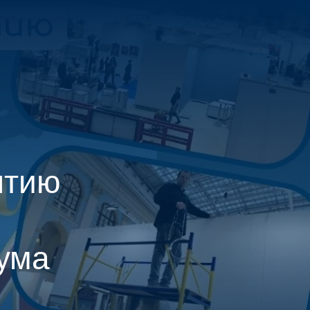
МЕНЮ
ЕНТР
ытию
ума