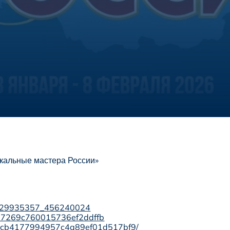
икальные мастера России»
o-229935357_456240024
/697269c760015736ef2ddffb
f4f6cb4177994957c4a89ef01d517bf9/