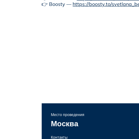
👉 Boosty —
https://boosty.to/svetlan
Место проведения
Москва
Контакты