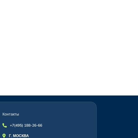
Контакты
+7(495) 188-26-66

Г. МОСКВА
