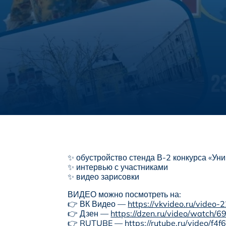
✨ обустройство стенда В-2 конкурса «Ун
✨ интервью с участниками
✨ видео зарисовки
ВИДЕО можно посмотреть на:
👉 ВК Видео —
https://vkvideo.ru/vide
👉 Дзен —
https://dzen.ru/video/watch
👉 RUTUBE —
https://rutube.ru/video/