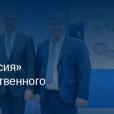
МЕНЮ
ЕНТР
сия»
твенного