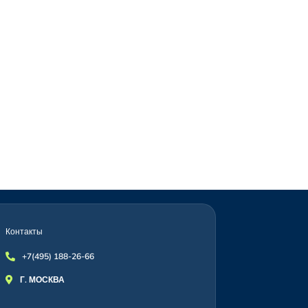
Контакты
+7(495) 188-26-66

Г. МОСКВА
