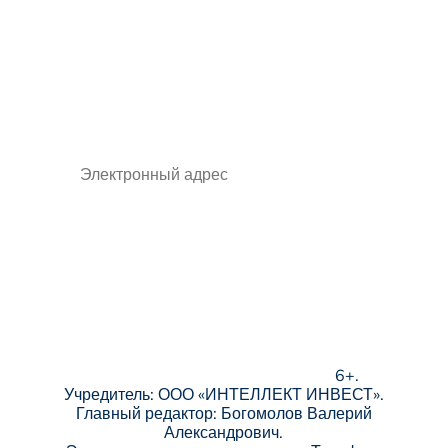
Будьте в курсе всех
событий, подпишитесь на
рассылку
🠒
® Уникальная Россия. Зарегистрированный
товарный знак. © 2020 — ООО «ИНТЕЛЛЕКТ
ИНВЕСТ». © 2023 — ФОНД «УНИКАЛЬНАЯ
СТРАНА» Все права защищены.
6+.
Учредитель: ООО «ИНТЕЛЛЕКТ ИНВЕСТ».
Главный редактор: Богомолов Валерий
Александрович.