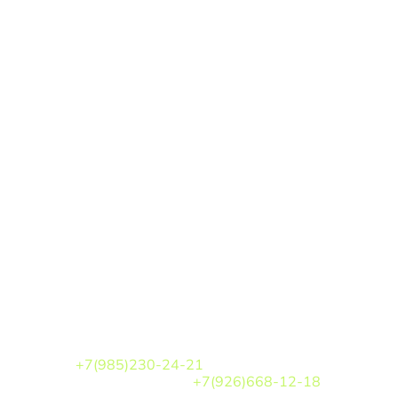
По вопросам участия
ПОКАЗЫ МОД
Кочарова Аэлита Игоревна
+7(985)230-24-21
Белова Кристина
+7(926)668-12-18