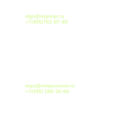
ТУРИЗМ/РЕГИОНЫ
:
Хоточкина Ольга Викторовна
olga@regionpr.ru
+7(495)762-87-65
По вопросам сотрудничества
БОГОМОЛОВ ВАЛЕРИЙ
АЛЕКСАНДРОВИЧ
expo@uniquerussia.ru
+7(495) 188-26-66