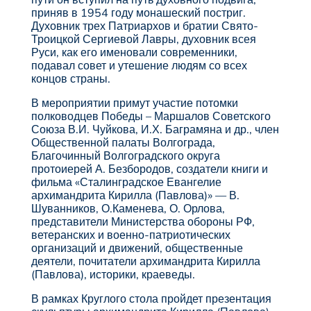
приняв в 1954 году монашеский постриг.
Духовник трех Патриархов и братии Свято-
Троицкой Сергиевой Лавры, духовник всея
Руси, как его именовали современники,
подавал совет и утешение людям со всех
концов страны.
В мероприятии примут участие потомки
полководцев Победы – Маршалов Советского
Союза В.И. Чуйкова, И.Х. Баграмяна и др., член
Общественной палаты Волгограда,
Благочинный Волгоградского округа
протоиерей А. Безбородов, создатели книги и
фильма «Сталинградское Евангелие
архимандрита Кирилла (Павлова)» — В.
Шуванников, О.Каменева, О. Орлова,
представители Министерства обороны РФ,
ветеранских и военно-патриотических
организаций и движений, общественные
деятели, почитатели архимандрита Кирилла
(Павлова), историки, краеведы.
В рамках Круглого стола пройдет презентация