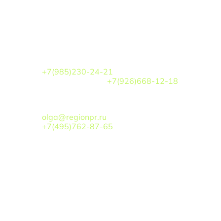
По вопросам участия
ПОКАЗЫ МОД
Кочарова Аэлита Игоревна
+7(985)230-24-21
Белова Кристина
+7(926)668-12-18
ТУРИЗМ/РЕГИОНЫ
:
Хоточкина Ольга Викторовна
olga@regionpr.ru
+7(495)762-87-65
По вопросам сотрудничества
БОГОМОЛОВ ВАЛЕРИЙ