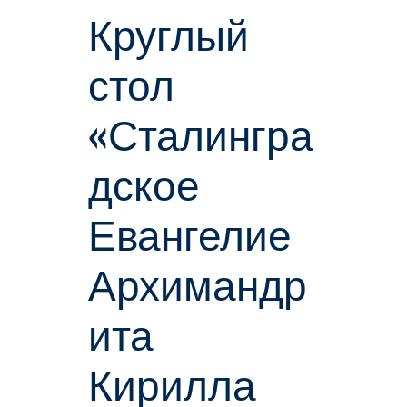
Круглый
стол
«Сталингра
дское
Евангелие
Архимандр
ита
Кирилла