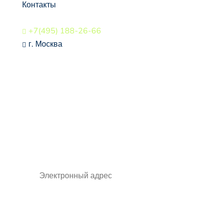
Контакты
+7(495) 188-26-66

г. Москва

СВЯЗАТЬСЯ
Будьте в курсе всех
событий, подпишитесь на
рассылку
🠒