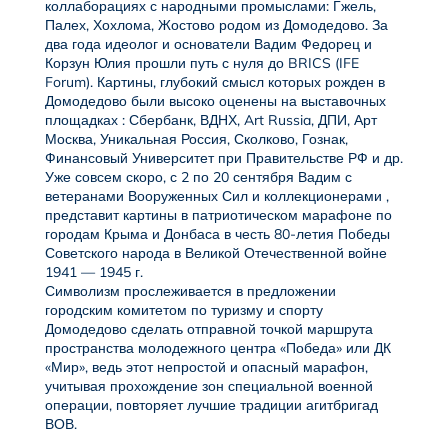
коллаборациях с народными промыслами: Гжель,
Палех, Хохлома, Жостово родом из Домодедово. За
два года идеолог и основатели Вадим Федорец и
Корзун Юлия прошли путь с нуля до BRICS (IFE
Forum). Картины, глубокий смысл которых рожден в
Домодедово были высоко оценены на выставочных
площадках : Сбербанк, ВДНХ, Art Russia, ДПИ, Арт
Москва, Уникальная Россия, Сколково, Гознак,
Финансовый Университет при Правительстве РФ и др.
Уже совсем скоро, с 2 по 20 сентября Вадим с
ветеранами Вооруженных Сил и коллекционерами ,
представит картины в патриотическом марафоне по
городам Крыма и Донбаса в честь 80-летия Победы
Советского народа в Великой Отечественной войне
1941 — 1945 г.
Символизм прослеживается в предложении
городским комитетом по туризму и спорту
Домодедово сделать отправной точкой маршрута
пространства молодежного центра «Победа» или ДК
«Мир», ведь этот непростой и опасный марафон,
учитывая прохождение зон специальной военной
операции, повторяет лучшие традиции агитбригад
ВОВ.