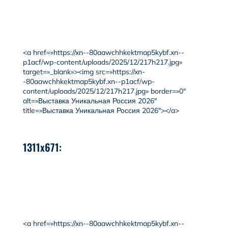
<a href=»https://xn--80aawchhkektmap5kybf.xn--
p1acf/wp-content/uploads/2025/12/217h217.jpg»
target=»_blank»><img src=»https://xn-
-80aawchhkektmap5kybf.xn--p1acf/wp-
content/uploads/2025/12/217h217.jpg» border=»0″
alt=»Выставка Уникальная Россия 2026″
title=»Выставка Уникальная Россия 2026″></a>
1311x671:
<a href=»https://xn--80aawchhkektmap5kybf.xn--