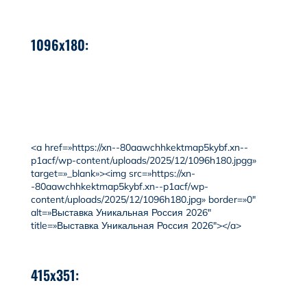
1096x180:
<a href=»https://xn--80aawchhkektmap5kybf.xn--
p1acf/wp-content/uploads/2025/12/1096h180.jpgg»
target=»_blank»><img src=»https://xn-
-80aawchhkektmap5kybf.xn--p1acf/wp-
content/uploads/2025/12/1096h180.jpg» border=»0″
alt=»Выставка Уникальная Россия 2026″
title=»Выставка Уникальная Россия 2026″></a>
415x351: