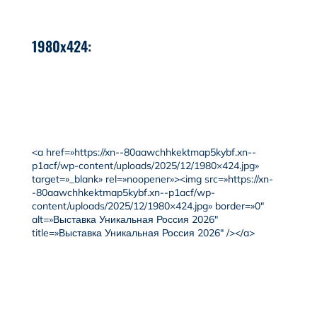
1980x424:
<a href=»https://xn--80aawchhkektmap5kybf.xn--
p1acf/wp-content/uploads/2025/12/1980×424.jpg»
target=»_blank» rel=»noopener»><img src=»https://xn-
-80aawchhkektmap5kybf.xn--p1acf/wp-
content/uploads/2025/12/1980×424.jpg» border=»0″
alt=»Выставка Уникальная Россия 2026″
title=»Выставка Уникальная Россия 2026″ /></a>