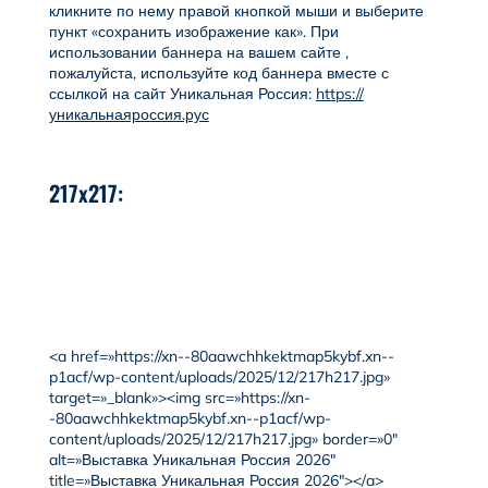
кликните по нему правой кнопкой мыши и выберите
пункт «сохранить изображение как». При
использовании баннера на вашем сайте ,
пожалуйста, используйте код баннера вместе с
ссылкой на сайт Уникальная Россия:
https://
уникальнаяроссия.рус
217x217:
<a href=»https://xn--80aawchhkektmap5kybf.xn--
p1acf/wp-content/uploads/2025/12/217h217.jpg»
target=»_blank»><img src=»https://xn-
-80aawchhkektmap5kybf.xn--p1acf/wp-
content/uploads/2025/12/217h217.jpg» border=»0″
alt=»Выставка Уникальная Россия 2026″
title=»Выставка Уникальная Россия 2026″></a>