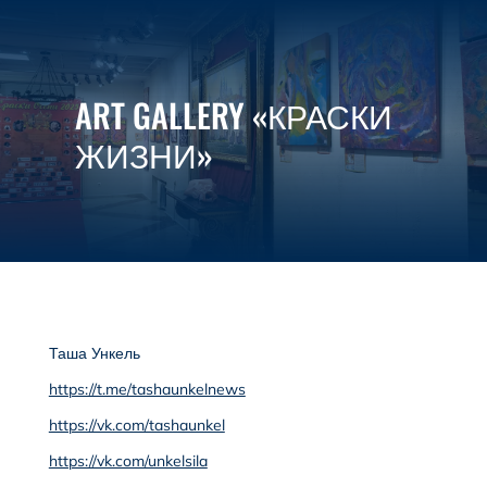

МЕНЮ
ART GALLERY «КРАСКИ
ЖИЗНИ»
Таша Ункель
https://t.me/tashaunkelnews
https://vk.com/tashaunkel
https://vk.com/unkelsila